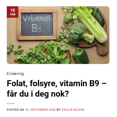
18
sep
Ernæring
Folat, folsyre, vitamin B9 –
får du i deg nok?
POSTED ON
18. SEPTEMBER 2022
BY
CECILIE NILSEN