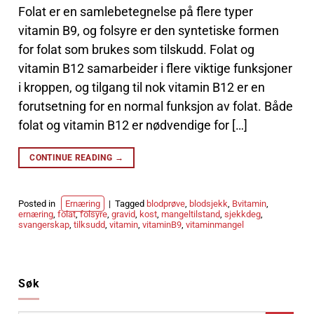
Folat er en samlebetegnelse på flere typer
vitamin B9, og folsyre er den syntetiske formen
for folat som brukes som tilskudd. Folat og
vitamin B12 samarbeider i flere viktige funksjoner
i kroppen, og tilgang til nok vitamin B12 er en
forutsetning for en normal funksjon av folat. Både
folat og vitamin B12 er nødvendige for […]
CONTINUE READING
→
Posted in
Ernæring
|
Tagged
blodprøve
,
blodsjekk
,
Bvitamin
,
ernæring
,
folat
,
folsyre
,
gravid
,
kost
,
mangeltilstand
,
sjekkdeg
,
svangerskap
,
tilksudd
,
vitamin
,
vitaminB9
,
vitaminmangel
Søk