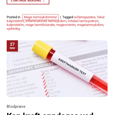
CONTINUE READING
→
Posted in
Mage-tarmsykdommer
|
Tagged
avføringsprøve
,
fekal
kalprotektin
,
inflammatorisk tarmsykdom
,
irritabel tarmsyndrom
,
kalprotektin
,
mage-tarmtilstander
,
magesmerter
,
magetarmsykdom
,
sjekkdeg
27
nov
Blodprøve