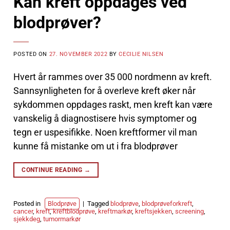
Kan kreft oppdages ved
blodprøver?
POSTED ON
27. NOVEMBER 2022
BY
CECILIE NILSEN
Hvert år rammes over 35 000 nordmenn av kreft.
Sannsynligheten for å overleve kreft øker når
sykdommen oppdages raskt, men kreft kan være
vanskelig å diagnostisere hvis symptomer og
tegn er uspesifikke. Noen kreftformer vil man
kunne få mistanke om ut i fra blodprøver
CONTINUE READING
→
Posted in
Blodprøve
|
Tagged
blodprøve
,
blodprøveforkreft
,
cancer
,
kreft
,
kreftblodprøve
,
kreftmarkør
,
kreftsjekken
,
screening
,
sjekkdeg
,
tumormarkør