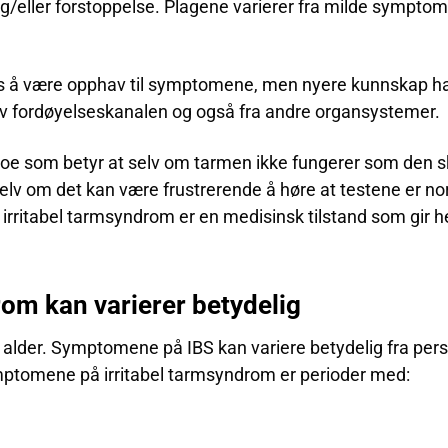
eller forstoppelse. Plagene varierer fra milde symptome
s å være opphav til symptomene, men nyere kunnskap har
r av fordøyelseskanalen og også fra andre organsystemer.
 noe som betyr at selv om tarmen ikke fungerer som den sk
lv om det kan være frustrerende å høre at testene er nor
t irritabel tarmsyndrom er en medisinsk tilstand som gir he
om kan varierer betydelig
 alder. Symptomene på IBS kan variere betydelig fra perso
ymptomene på irritabel tarmsyndrom er perioder med: