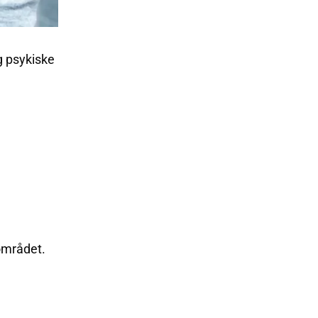
g psykiske
området.