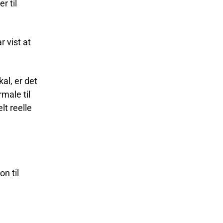
r til
 vist at
al, er det
male til
lt reelle
n til