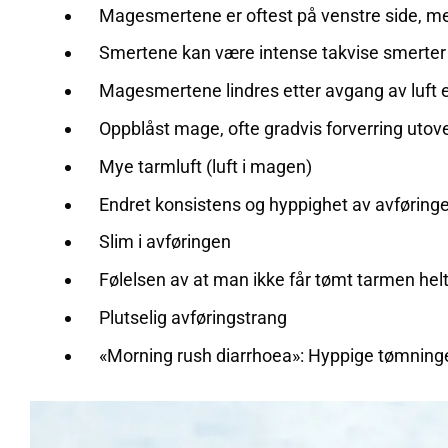
Magesmertene er oftest på venstre side, me
Smertene kan være intense takvise smerter
Magesmertene lindres etter avgang av luft e
Oppblåst mage, ofte gradvis forverring uto
Mye tarmluft (luft i magen)
Endret konsistens og hyppighet av avføringen
Slim i avføringen
Følelsen av at man ikke får tømt tarmen hel
Plutselig avføringstrang
«Morning rush diarrhoea»: Hyppige tømnin