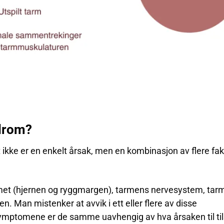
ndrom?
et ikke er en enkelt årsak, men en kombinasjon av flere fa
met (hjernen og ryggmargen), tarmens nervesystem, tar
Man mistenker at avvik i ett eller flere av disse
. Symptomene er de samme uavhengig av hva årsaken til ti