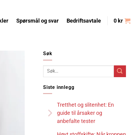
kler
Spørsmål og svar
Bedriftsavtale
0
kr
Søk
Siste innlegg
Tretthet og slitenhet: En
guide til årsaker og
anbefalte tester
Høyt stoffskifte: Når kroppen