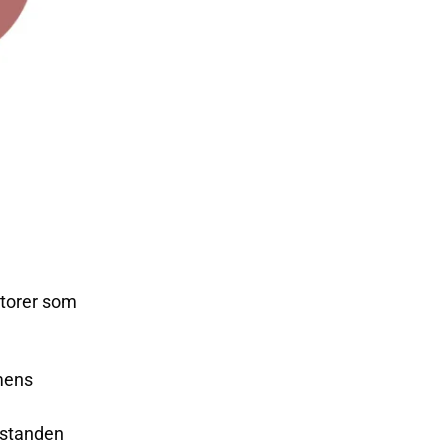
ktorer som
mens
lstanden