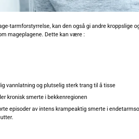
age-tarmforstyrrelse, kan den også gi andre kroppslige o
 som mageplagene. Dette kan være :
g vannlatning og plutselig sterk trang til å tisse
ler kronisk smerte i bekkenregionen
 korte episoder av intens krampeaktig smerte i endetarms
utter.