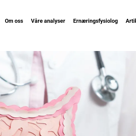
Om oss
Våre analyser
Ernæringsfysiolog
Arti