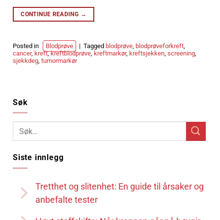
CONTINUE READING
→
Posted in
Blodprøve
|
Tagged
blodprøve
,
blodprøveforkreft
,
cancer
,
kreft
,
kreftblodprøve
,
kreftmarkør
,
kreftsjekken
,
screening
,
sjekkdeg
,
tumormarkør
Søk
Siste innlegg
Tretthet og slitenhet: En guide til årsaker og
anbefalte tester