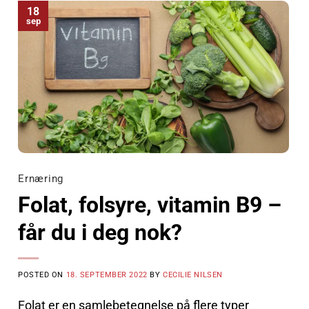
18
sep
Ernæring
Folat, folsyre, vitamin B9 –
får du i deg nok?
POSTED ON
18. SEPTEMBER 2022
BY
CECILIE NILSEN
Folat er en samlebetegnelse på flere typer