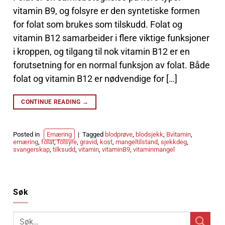
vitamin B9, og folsyre er den syntetiske formen
for folat som brukes som tilskudd. Folat og
vitamin B12 samarbeider i flere viktige funksjoner
i kroppen, og tilgang til nok vitamin B12 er en
forutsetning for en normal funksjon av folat. Både
folat og vitamin B12 er nødvendige for […]
CONTINUE READING
→
Posted in
Ernæring
|
Tagged
blodprøve
,
blodsjekk
,
Bvitamin
,
ernæring
,
folat
,
folsyre
,
gravid
,
kost
,
mangeltilstand
,
sjekkdeg
,
svangerskap
,
tilksudd
,
vitamin
,
vitaminB9
,
vitaminmangel
Søk