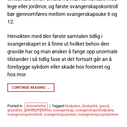
lege eller jordmor, og første svangerskapskontroll
bør gjennomføres mellom svangerskapsuke 6 og
12.
Hensikten med den første samtalen tidlig i
svangerskapet er å finne ut hvilket behov den
gravide har og man ønsker å fange opp unormale
tilstander i så tidlig fase at det fortsatt går an å
forebygge sykdom eller skade hos fosteret og
hos mor.
CONTINUE READING
→
Posted in
Kvinnehelse
|
Tagged
blodprøve
,
blodsjekk
,
gravid
,
graviditet
,
gravidsymptomer
,
svangerskap
,
svangerskapsblodprøve
,
svangerskapskontroll
,
svangerskapsprøver
,
svangerskapssymptomer