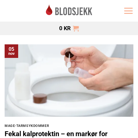
Skip
to
content
0
KR
05
nov
MAGE-TARMSYKDOMMER
Fekal kalprotektin – en markør for