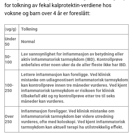
for tolkning av fekal kalprotektin-verdiene hos
voksne og barn over 4 år er foreslått:
(
ug/g)
Tolkning
Under
Normal
50
Lav sannsynlighet for inﬂammasjon av betydning eller
50-
aktiv inﬂammatorisk tarmsykdom (IBD). Kontrollprøve
100
anbefales etter noen uker da de aller fleste ikke har IBD.
Lettere inﬂammasjon kan foreligge. Ved klinisk
mistanke om udiagnostisert inﬂammatorisk tarmsykdom
100-
kan kontrollprøve innen tre måneder vurderes. Ved kjent
250
inﬂammatorisk tarmsykdom er risikoen for klinisk
tilbakefall økt og ny kontrollprøve etter tre til seks
måneder kan vurderes.
Inﬂammasjon foreligger. Ved klinisk mistanke om
Over
inﬂammatorisk tarmsykdom bør videre utredning
250
vurderes, ofte med koloskopi. Ved kjent inﬂammatorisk
tarmsykdom kan aktuell terapi ha utilstrekkelig eﬀekt.