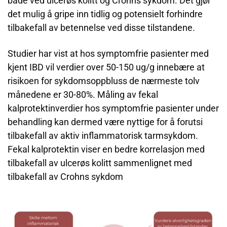
både ved ulcerøs kolitt og Crohns sykdom. Det gjør
det mulig å gripe inn tidlig og potensielt forhindre
tilbakefall av betennelse ved disse tilstandene.
Studier har vist at hos symptomfrie pasienter med
kjent IBD vil verdier over 50-150 ug/g innebære at
risikoen for sykdomsoppbluss de nærmeste tolv
månedene er 30-80%. Måling av fekal
kalprotektinverdier hos symptomfrie pasienter under
behandling kan dermed være nyttige for å forutsi
tilbakefall av aktiv inflammatorisk tarmsykdom.
Fekal kalprotektin viser en bedre korrelasjon med
tilbakefall av ulcerøs kolitt sammenlignet med
tilbakefall av Crohns sykdom