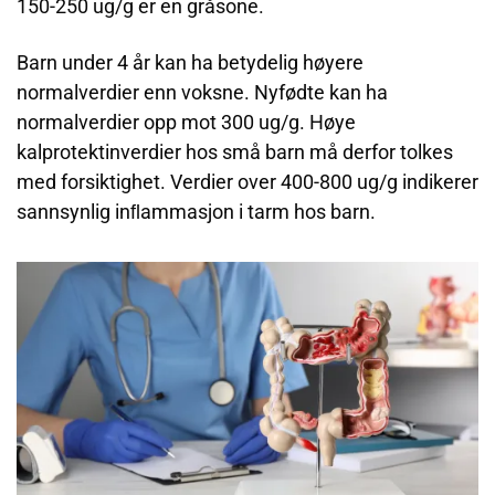
150-250 ug/g er en gråsone.
Barn under 4 år kan ha betydelig høyere
normalverdier enn voksne. Nyfødte kan ha
normalverdier opp mot 300 ug/g. Høye
kalprotektinverdier hos små barn må derfor tolkes
med forsiktighet. Verdier over 400-800 ug/g indikerer
sannsynlig inﬂammasjon i tarm hos barn.