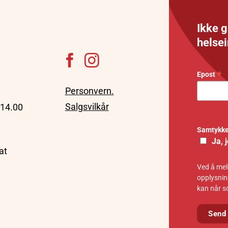
Ikke g
helse
*
Epost
Personvern.
Salgsvilkår
 14.00
Samtykk
Ja, 
at
Ved å meld
opplysnin
kan når s