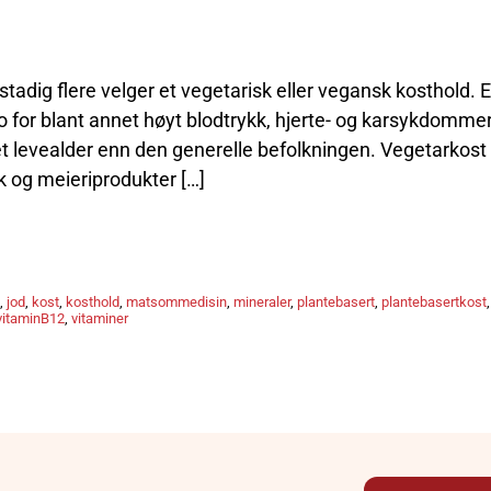
tadig flere velger et vegetarisk eller vegansk kosthold. E
o for blant annet høyt blodtrykk, hjerte- og karsykdommer
et levealder enn den generelle befolkningen. Vegetarkost
 og meieriprodukter […]
,
jod
,
kost
,
kosthold
,
matsommedisin
,
mineraler
,
plantebasert
,
plantebasertkost
,
vitaminB12
,
vitaminer