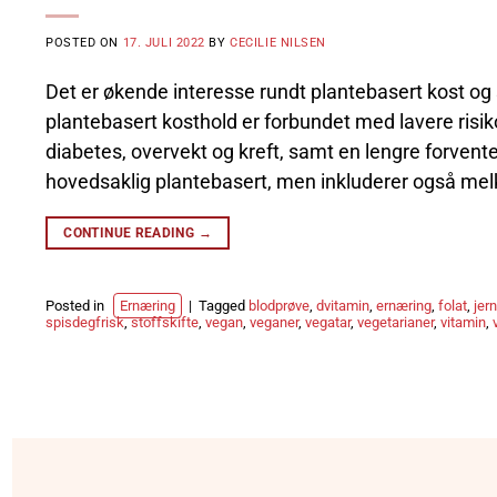
POSTED ON
17. JULI 2022
BY
CECILIE NILSEN
Det er økende interesse rundt plantebasert kost og s
plantebasert kosthold er forbundet med lavere risik
diabetes, overvekt og kreft, samt en lengre forvent
hovedsaklig plantebasert, men inkluderer også melk
CONTINUE READING
→
Posted in
Ernæring
|
Tagged
blodprøve
,
dvitamin
,
ernæring
,
folat
,
jern
spisdegfrisk
,
stoffskifte
,
vegan
,
veganer
,
vegatar
,
vegetarianer
,
vitamin
,