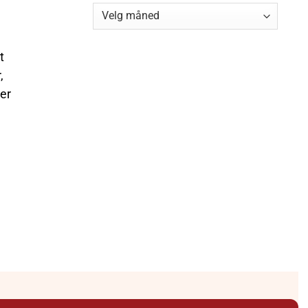
Arkiv
t
,
 er