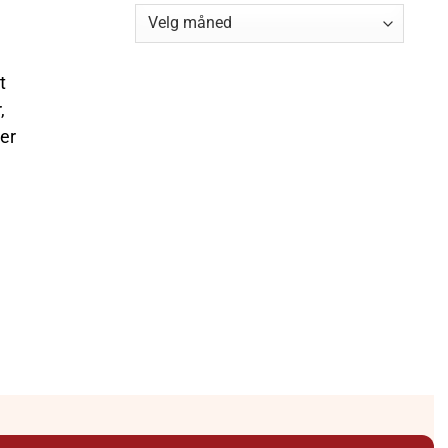
Arkiv
t
,
 er