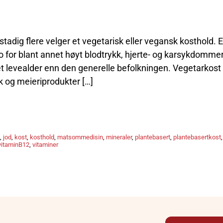
tadig flere velger et vegetarisk eller vegansk kosthold. E
o for blant annet høyt blodtrykk, hjerte- og karsykdommer
et levealder enn den generelle befolkningen. Vegetarkost
 og meieriprodukter […]
,
jod
,
kost
,
kosthold
,
matsommedisin
,
mineraler
,
plantebasert
,
plantebasertkost
,
vitaminB12
,
vitaminer