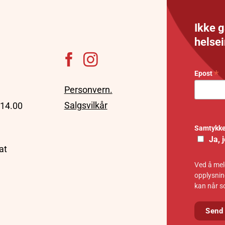
Ikke g
helse
*
Epost
Personvern.
Salgsvilkår
 14.00
Samtykk
Ja, 
at
Ved å meld
opplysnin
kan når s