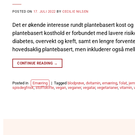
POSTED ON
17. JULI 2022
BY
CECILIE NILSEN
Det er økende interesse rundt plantebasert kost og s
plantebasert kosthold er forbundet med lavere risik
diabetes, overvekt og kreft, samt en lengre forvent
hovedsaklig plantebasert, men inkluderer også melk
CONTINUE READING
→
Posted in
Ernæring
|
Tagged
blodprøve
,
dvitamin
,
ernæring
,
folat
,
jern
spisdegfrisk
,
stoffskifte
,
vegan
,
veganer
,
vegatar
,
vegetarianer
,
vitamin
,