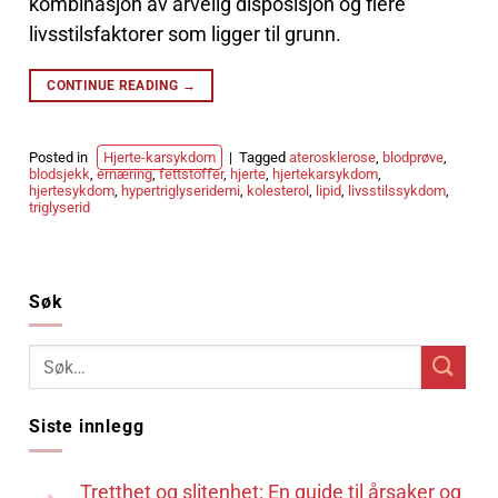
kombinasjon av arvelig disposisjon og flere
livsstilsfaktorer som ligger til grunn.
CONTINUE READING
→
Posted in
Hjerte-karsykdom
|
Tagged
aterosklerose
,
blodprøve
,
blodsjekk
,
ernæring
,
fettstoffer
,
hjerte
,
hjertekarsykdom
,
hjertesykdom
,
hypertriglyseridemi
,
kolesterol
,
lipid
,
livsstilssykdom
,
triglyserid
Søk
Siste innlegg
Tretthet og slitenhet: En guide til årsaker og