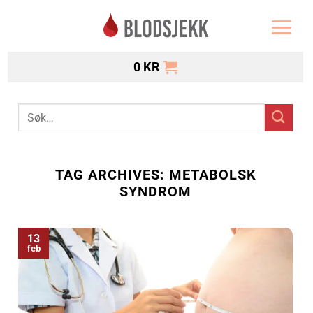
Skip
to
content
0
KR
TAG ARCHIVES:
METABOLSK
SYNDROM
13
feb