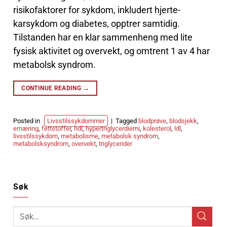
risikofaktorer for sykdom, inkludert hjerte-
karsykdom og diabetes, opptrer samtidig.
Tilstanden har en klar sammenheng med lite
fysisk aktivitet og overvekt, og omtrent 1 av 4 har
metabolsk syndrom.
CONTINUE READING
→
Posted in
Livsstilssykdommer
|
Tagged
blodprøve
,
blodsjekk
,
ernæring
,
fettstoffer
,
hdl
,
hypertriglycerdiemi
,
kolesterol
,
ldl
,
livsstilssykdom
,
metabolisme
,
metabolsk syndrom
,
metabolsksyndrom
,
overvekt
,
triglycerider
Søk