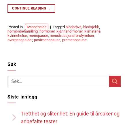
CONTINUE READING
→
Posted in
Kvinnehelse
|
Tagged
blodprøve
,
blodsjekk
,
hormonbehandling
,
hormoner
,
kjønnshormoner
,
klimaterie
,
kvinnehelse
,
menopause
,
menstruasjonsforstyrrelser
,
overgangsalder
,
postmenopause
,
premenopause
Søk
Siste innlegg
Tretthet og slitenhet: En guide til årsaker og
anbefalte tester