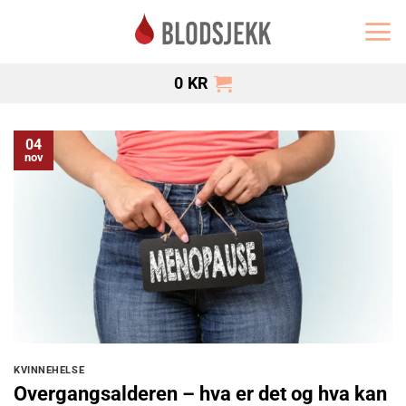
Skip
to
content
0
KR
04
nov
KVINNEHELSE
Overgangsalderen – hva er det og hva kan