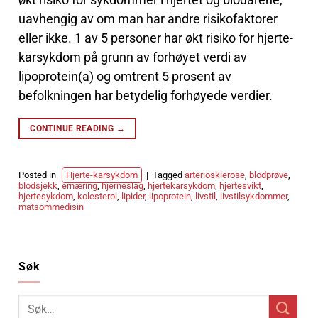
uavhengig av om man har andre risikofaktorer
eller ikke. 1 av 5 personer har økt risiko for hjerte-
karsykdom på grunn av forhøyet verdi av
lipoprotein(a) og omtrent 5 prosent av
befolkningen har betydelig forhøyede verdier.
CONTINUE READING
→
Posted in
Hjerte-karsykdom
|
Tagged
arteriosklerose
,
blodprøve
,
blodsjekk
,
ernæring
,
hjerneslag
,
hjertekarsykdom
,
hjertesvikt
,
hjertesykdom
,
kolesterol
,
lipider
,
lipoprotein
,
livstil
,
livstilsykdommer
,
matsommedisin
Søk