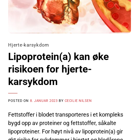
Hjerte-karsykdom
Lipoprotein(a) kan øke
risikoen for hjerte-
karsykdom
POSTED ON
8. JANUAR 2023
BY
CECILIE NILSEN
Fettstoffer i blodet transporteres i et kompleks
bygd opp av proteiner og fettstoffer, såkalte
lipoproteiner. For høyt nivå av lipoprotein(a) gir
økt risiko for sykdommer i hjertet og blodårene,