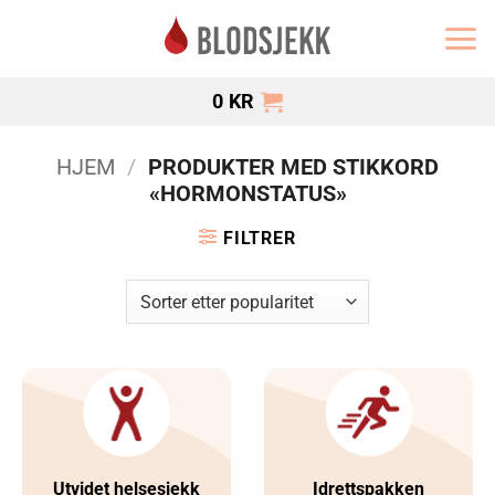
Skip
to
content
0
KR
HJEM
/
PRODUKTER MED STIKKORD
«HORMONSTATUS»
FILTRER
Utvidet helsesjekk
Idrettspakken