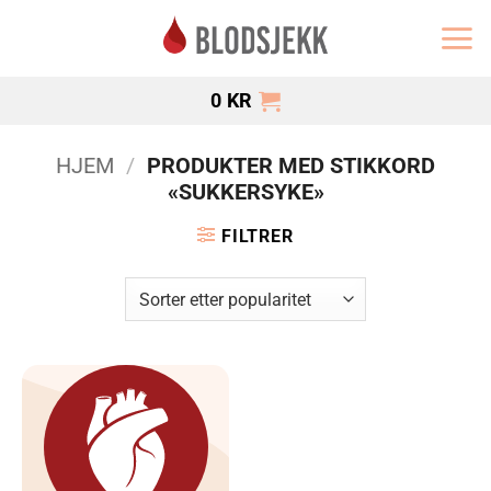
Skip
to
content
0
KR
HJEM
/
PRODUKTER MED STIKKORD
«SUKKERSYKE»
FILTRER