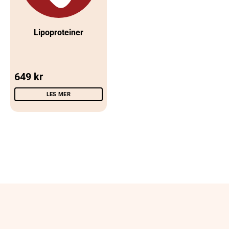
Lipoproteiner
649
kr
LES MER
Dette
produktet
har
flere
varianter.
Alternativene
kan
velges
på
produktsiden