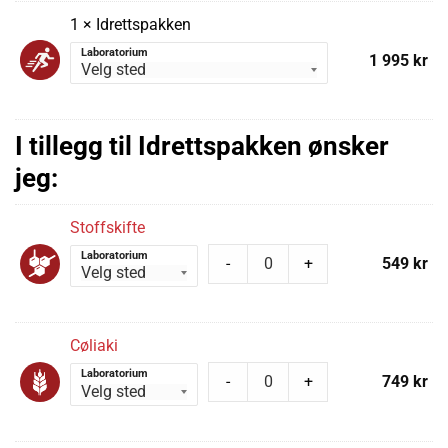
1 × Idrettspakken
Laboratorium
1 995
kr
I tillegg til Idrettspakken ønsker
jeg:
Stoffskifte
Laboratorium
-
+
549
kr
Cøliaki
Laboratorium
-
+
749
kr