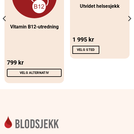
Utvidet helsesjekk
Vitamin B12-utredning
1 995
kr
VELG STED
799
kr
VELG ALTERNATIV
Dette
produktet
har
flere
varianter.
Alternativene
kan
velges
på