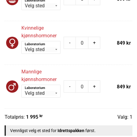
Laboratorium
Kvinnelige
kjønnshormoner
-
+
849
kr
Laboratorium
Mannlige
kjønnshormoner
-
+
849
kr
Laboratorium
kr
Totalpris:
1 995
Valg:
1
Vennligst velg et sted for
Idrettspakken
først.