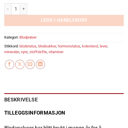
Idrettspakken antall
LEGG I HANDLEKURV
Kategori:
Blodprøver
Stikkord:
blodstatus
,
blodsukker
,
hormonstatus
,
kolesterol
,
lever
,
mineraler
,
nyre
,
stoffskifte
,
vitaminer
BESKRIVELSE
TILLEGGSINFORMASJON
Blodanalyser har blitt brukt i mange år for å