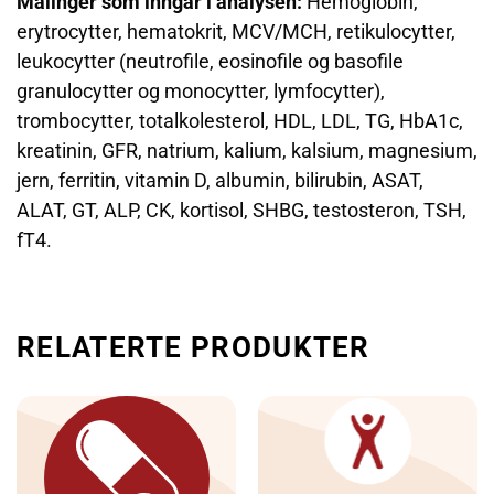
Målinger som inngår i analysen:
Hemoglobin,
erytrocytter, hematokrit, MCV/MCH, retikulocytter,
leukocytter (neutrofile, eosinofile og basofile
granulocytter og monocytter, lymfocytter),
trombocytter, totalkolesterol, HDL, LDL, TG, HbA1c,
kreatinin, GFR, natrium, kalium, kalsium, magnesium,
jern, ferritin, vitamin D, albumin, bilirubin, ASAT,
ALAT, GT, ALP, CK, kortisol, SHBG, testosteron, TSH,
fT4.
RELATERTE PRODUKTER