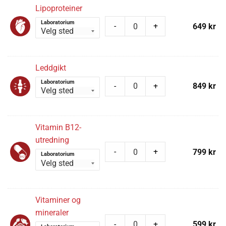
Lipoproteiner
Laboratorium
-
+
649
kr
Leddgikt
Laboratorium
-
+
849
kr
Vitamin B12-
utredning
-
+
799
kr
Laboratorium
Vitaminer og
mineraler
-
+
599
kr