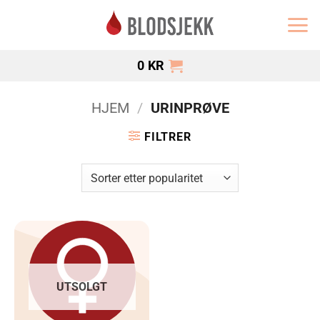
Skip
to
content
0
KR
HJEM
/
URINPRØVE
FILTRER
UTSOLGT